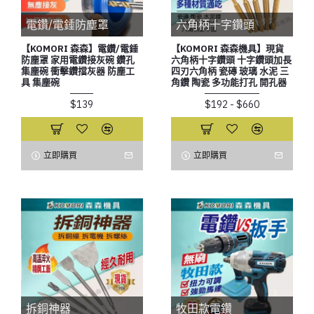
電鑽/電錘防塵罩
六角柄十字鑽頭
【KOMORI 森森】電鑽/電錘
【KOMORI 森森機具】現貨
防塵罩 家用電鑽接灰碗 鑽孔
六角柄十字鑽頭 十字鑽頭加長
集塵碗 衝擊鑽擋灰器 防塵工
四刃六角柄 瓷磚 玻璃 水泥 三
具 集塵碗
角鑽 陶瓷 多功能打孔 開孔器
$139
$192 - $660
立即購買
立即購買
拆銅神器
牧田款電鑽