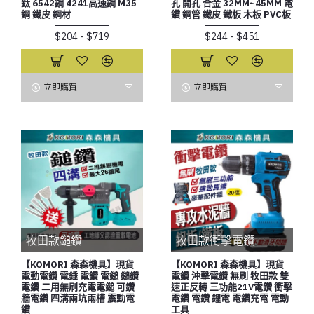
鈦 6542鋼 4241高速鋼 M35
孔 開孔 合金 32MM~45MM 電
鋼 鐵皮 鋼材
鑽 鋼管 鐵皮 鐵板 木板 PVC板
$204 - $719
$244 - $451
立即購買
立即購買
牧田款鎚鑽
牧田款衝擊電鑽
【KOMORI 森森機具】現貨
【KOMORI 森森機具】現貨
電動電鑽 電錘 電鑽 電鎚 鎚鑽
電鑽 沖擊電鑽 無刷 牧田款 雙
電鑽 二用無刷充電電鎚 可鑽
速正反轉 三功能21V電鑽 衝擊
牆電鑽 四溝兩坑兩槽 震動電
電鑽 電鑽 鋰電 電鑽充電 電動
鑽
工具