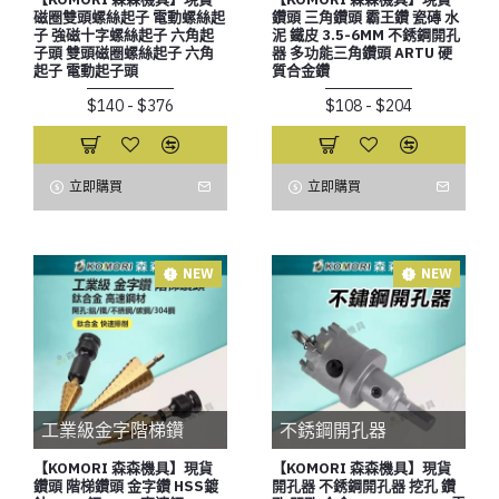
磁圈雙頭螺絲起子 電動螺絲起
鑽頭 三角鑽頭 霸王鑽 瓷磚 水
子 強磁十字螺絲起子 六角起
泥 鐵皮 3.5-6MM 不銹鋼開孔
子頭 雙頭磁圈螺絲起子 六角
器 多功能三角鑽頭 ARTU 硬
起子 電動起子頭
質合金鑽
$140 - $376
$108 - $204
立即購買
立即購買
NEW
NEW
工業級金字階梯鑽
不銹鋼開孔器
【KOMORI 森森機具】現貨
【KOMORI 森森機具】現貨
鑽頭 階梯鑽頭 金字鑽 HSS鍍
開孔器 不銹鋼開孔器 挖孔 鑽