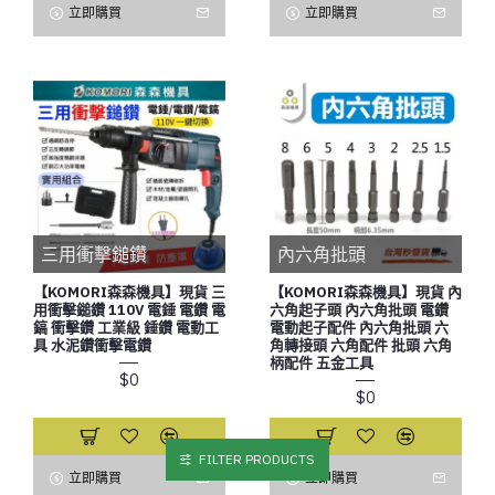
立即購買
立即購買
三用衝擊鎚鑽
內六角批頭
【KOMORI森森機具】現貨 三
【KOMORI森森機具】現貨 內
用衝擊鎚鑽 110V 電錘 電鑽 電
六角起子頭 內六角批頭 電鑽
鎬 衝擊鑽 工業級 錘鑽 電動工
電動起子配件 內六角批頭 六
具 水泥鑽衝擊電鑽
角轉接頭 六角配件 批頭 六角
柄配件 五金工具
$0
$0
FILTER PRODUCTS
立即購買
立即購買