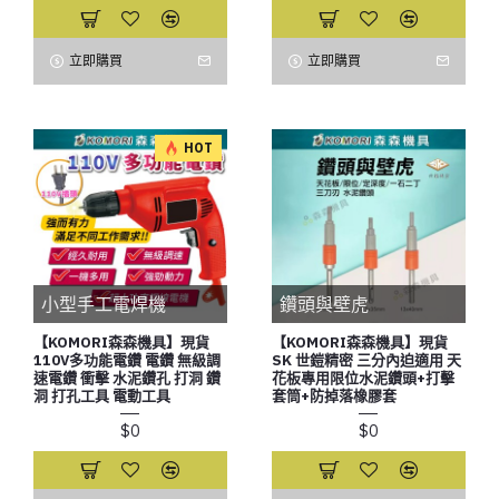
立即購買
立即購買
HOT
小型手工電焊機
鑽頭與壁虎
【KOMORI森森機具】現貨
【KOMORI森森機具】現貨
110V多功能電鑽 電鑽 無級調
SK 世鎧精密 三分內迫適用 天
速電鑽 衝擊 水泥鑽孔 打洞 鑽
花板專用限位水泥鑽頭+打擊
洞 打孔工具 電動工具
套筒+防掉落橡膠套
$0
$0