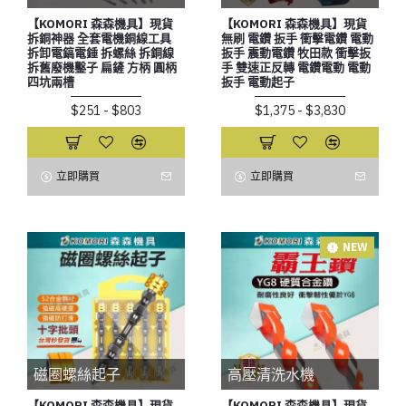
【KOMORI 森森機具】現貨
【KOMORI 森森機具】現貨
拆銅神器 全套電機銅線工具
無刷 電鑽 扳手 衝擊電鑽 電動
拆卸電鎬電錘 拆螺絲 拆銅線
扳手 震動電鑽 牧田款 衝擊扳
拆舊廢機鑿子 扁鏟 方柄 圓柄
手 雙速正反轉 電鑽電動 電動
四坑兩槽
扳手 電動起子
$251 - $803
$1,375 - $3,830
立即購買
立即購買
NEW
磁圈螺絲起子
高壓清洗水機
【KOMORI 森森機具】現貨
【KOMORI 森森機具】現貨