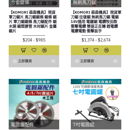
合金鋸條
無刷馬刀鋸
【KOMORI 森森機具】現貨
【KOMORI 森森機具】現貨軍
軍刀鋸片 馬刀鋸鋸條 鋸條 鋸
刀鋸 往復鋸 無刷馬刀鋸 電鋸
片 軍刀鋸鋸條 馬刀鋸配件 鋸
18V通用 電鏈鋸 電鑽牧田款
木頭 鋸塑膠管 木材鋸片 金屬
衝擊電鑽 雙速正反轉 鋰電鑽
鋸片
電鑽電動 衝擊扳手
$204 - $985
$1,374 - $2,674
立即購買
立即購買
電圓鋸配件
7吋電圓鋸