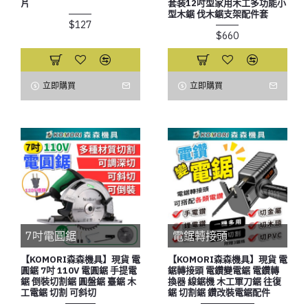
片
套装12吋型家用木工多功能小
型木鋸 伐木鋸支架配件套
$127
$660
立即購買
立即購買
7吋電圓鋸
電鋸轉接頭
【KOMORI森森機具】現貨 電
【KOMORI森森機具】現貨 電
圓鋸 7吋 110V 電圓鋸 手提電
鋸轉接頭 電鑽變電鋸 電鑽轉
鋸 倒裝切割鋸 圓盤鋸 臺鋸 木
換器 線鋸機 木工軍刀鋸 往復
工電鋸 切割 可斜切
鋸 切割鋸 鑽改裝電鋸配件