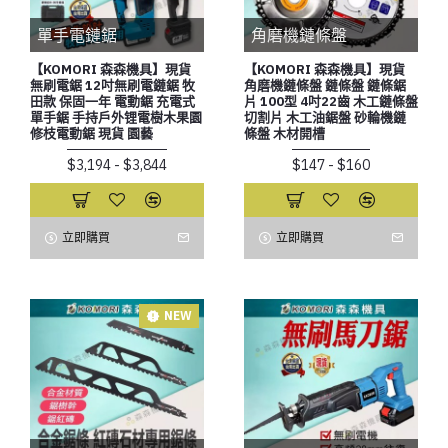
單手電鏈鋸
角磨機鏈條盤
【KOMORI 森森機具】現貨
【KOMORI 森森機具】現貨
無刷電鋸 12吋無刷電鏈鋸 牧
角磨機鏈條盤 鏈條盤 鏈條鋸
田款 保固一年 電動鋸 充電式
片 100型 4吋22齒 木工鏈條盤
單手鋸 手持戶外锂電樹木果園
切割片 木工油鋸盤 砂輪機鏈
修枝電動鋸 現貨 園藝
條盤 木材開槽
$3,194 - $3,844
$147 - $160
立即購買
立即購買
NEW