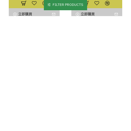
FILTER PRODUCTS
立即購買
立即購買
HOT
牧田款
機修版 扳手
牧田款
汽修版 扳手
【KOMORI森森機具】拆洗衣
【KOMORI森森機具】無刷電
機 機車碗公電動扳手 牧田款
動扳手 拆汽車輪胎 電動扳手 4
傳動軸 大風炮大扭力 無刷扳
分 1/2 拆洗衣機 牧田款 大風
手【打不動包退】衝擊扳手 無
炮 大扭力 衝擊扳手 無刷板手
刷板手 衝擊板手 電鑽 現貨
電動工具 電鑽
$0
$0