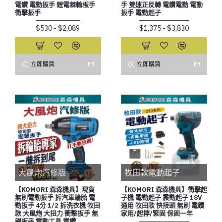
電鑽 電動扳手 鋰電棘輪板手
手 雙速正反轉 電鑽電動 電動
衝擊扳手
扳手 電動起子
$530 - $2,089
$1,375 - $3,830
立即購買
立即購買
大風炮汽修版
牧田款電動起子
【KOMORI 森森機具】現貨
【KOMORI 森森機具】衝擊起
無刷電動扳手 拆汽車輪胎 電
子機 電動起子 震動起子 18V
動扳手 4分 1/2 拆洗衣機 牧田
通用 牧田款 快接頭 無刷 電鑽
款 大風炮 大扭力 衝擊扳手 無
家用/起擰/緊固 保固一年
刷板手 電動工具 電鑽