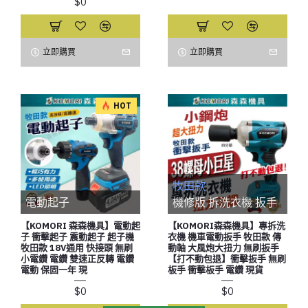
$0
立即購買
立即購買
HOT
牧田款
電動起子
機修版 拆洗衣機 扳手
【KOMORI 森森機具】電動起
【KOMORI森森機具】專拆洗
子 衝擊起子 震動起子 起子機
衣機 機車電動扳手 牧田款 傳
牧田款 18V通用 快接頭 無刷
動軸 大風炮大扭力 無刷扳手
小電鑽 電鑽 雙速正反轉 電鑽
【打不動包退】衝擊扳手 無刷
電動 保固一年 現
板手 衝擊板手 電鑽 現貨
$0
$0