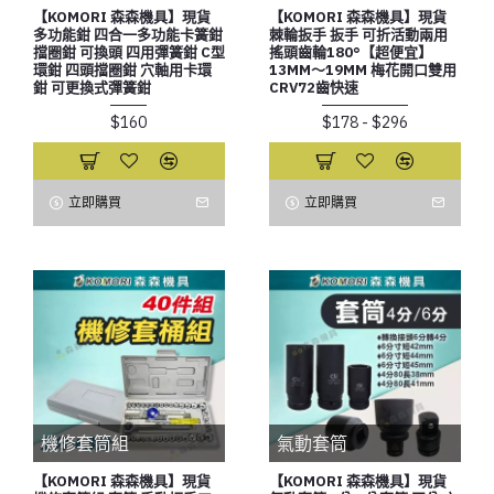
【KOMORI 森森機具】現貨
【KOMORI 森森機具】現貨
多功能鉗 四合一多功能卡簧鉗
棘輪扳手 扳手 可折活動兩用
擋圈鉗 可換頭 四用彈簧鉗 C型
搖頭齒輪180°【超便宜】
環鉗 四頭擋圈鉗 穴軸用卡環
13MM～19MM 梅花開口雙用
鉗 可更換式彈簧鉗
CRV72齒快速
$160
$178 - $296
立即購買
立即購買
機修套筒組
氣動套筒
【KOMORI 森森機具】現貨
【KOMORI 森森機具】現貨