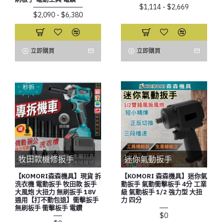
$1,114 - $2,669
$2,090 - $6,380
立即購買
立即購買
牧田款機修扳手
迷你氣動扳手
【KOMORI森森機具】現貨 拆
【KOMORI 森森機具】迷你氣
洗衣機 電動扳手 牧田款 扳手
動扳手 氣動衝擊板手 4分 工業
大風炮 大扭力 無刷扳手 18V
級 氣動板手 1/2 強力型 大扭
通用【打不動包退】衝擊扳手
力 四分
無刷板手 衝擊板手 電鑽
$0