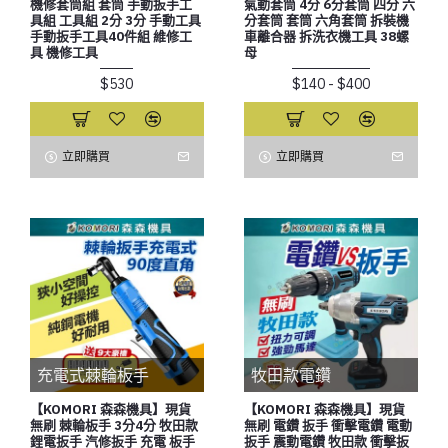
機修套筒組 套筒 手動扳手工
氣動套筒 4分 6分套筒 四分 六
具組 工具組 2分 3分 手動工具
分套筒 套筒 六角套筒 拆裝機
手動扳手工具40件組 維修工
車離合器 拆洗衣機工具 38螺
具 機修工具
母
$530
$140 - $400
立即購買
立即購買
充電式棘輪板手
牧田款電鑽
【KOMORI 森森機具】現貨
【KOMORI 森森機具】現貨
無刷 棘輪板手 3分4分 牧田款
無刷 電鑽 扳手 衝擊電鑽 電動
鋰電扳手 汽修扳手 充電 板手
扳手 震動電鑽 牧田款 衝擊扳