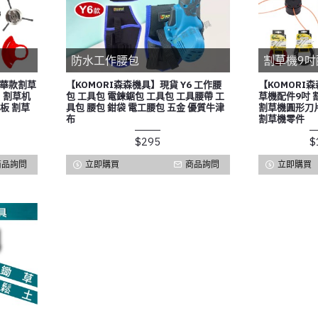
防水工作腰包
割草機9吋
豪華款割草
【KOMORI森森機具】現貨 Y6 工作腰
【KOMORI
 割草机
包 工具包 電鍊鋸包 工具包 工具腰帶 工
草機配件9吋 
板 割草
具包 腰包 鉗袋 電工腰包 五金 優質牛津
割草機圓形刀片
布
割草機零件
$295
$
商品詢問
立即購買
商品詢問
立即購買