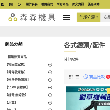
關於森森
聯絡我們
所有商品
面交資訊
優惠活動
全部分類
各式鑽頭/配件
商品分類
—暢銷熱賣商品—
其他配件
【牧田款家族】
【得偉款家族】
商品比較
0
【米沃奇款家族】
【110V 有線款】
【鋰電 無線款】
【水電】