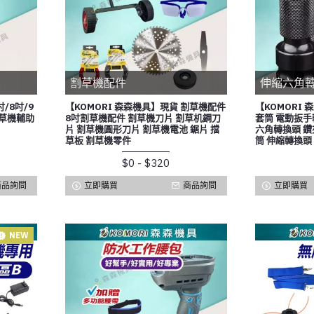
割草機配件
伸縮六角
/8吋/9
【KOMORI 森森機具】現貨 割草機配件
【KOMORI 
割草機輔助
8吋割草機配件 割草機刀片 割草机鋼刀
套筒 電動扳手
片 割草機圓形刀片 割草機電池 鋸片 擋
六角轉換頭 鑽
草板 割草機零件
筒 伸縮轉換頭
$0 - $320
商品詢問
立即購買
商品詢問
立即購買
NEW