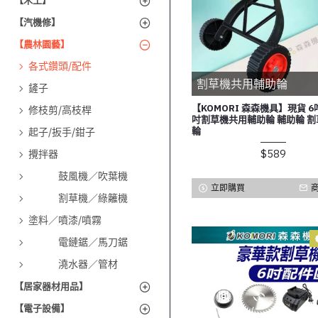
【木工】
【汽機修】
【農林園藝】
各式鑽頭/配件
割草機共用輔助輪
鏟子
【KOMORI 森森機具】現貨 6吋
修枝剪/高枝桿
吋割草機共用輔助輪 輔助輪 
輪
起子/扳手/鉗子
$589
攪拌器
鼓風機／吹葉機
立即購買
割草機／綠籬機
塗料／噴漆/噴霧
電鏈鋸／馬刀鋸
澆水器／管材
【居家器材用品】
【電子設備】