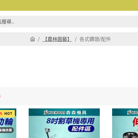
【農林園藝】
各式鑽頭/配件
HOT