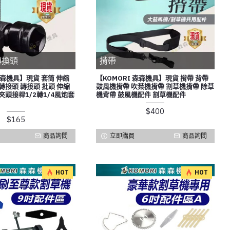
轉換頭
揹帶
森森機具】現貨 套筒 伸縮
【KOMORI 森森機具】現貨 揹帶 背帶
轉接頭 轉接頭 批頭 伸縮
鼓風機揹帶 吹葉機揹帶 割草機揹帶 除草
夾頭接桿1/2轉1/4風炮套
機背帶 鼓風機配件 割草機配件
$400
$165
商品詢問
立即購買
商品詢問
HOT
HOT