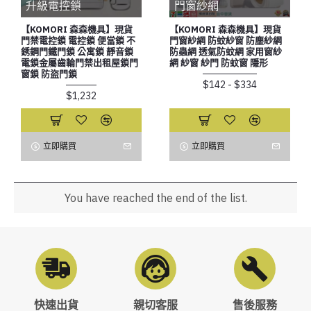
升級電控鎖
門窗紗網
【KOMORI 森森機具】現貨
【KOMORI 森森機具】現貨
門禁電控鎖 電控鎖 便當鎖 不
門窗紗網 防蚊紗窗 防塵紗網
銹鋼門鐵門鎖 公寓鎖 靜音鎖
防蟲網 透氣防蚊網 家用窗紗
電鎖金屬齒輪門禁出租屋鎖門
網 紗窗 紗門 防蚊窗 隱形
窗鎖 防盜門鎖
$142 - $334
$1,232
立即購買
立即購買
You have reached the end of the list.
快速出貨
親切客服
售後服務