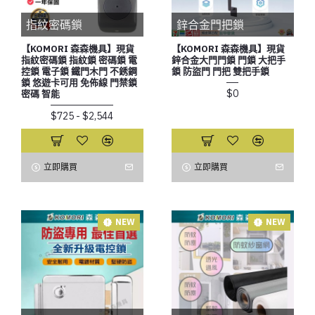
指紋密碼鎖
鋅合金門把鎖
【KOMORI 森森機具】現貨
【KOMORI 森森機具】現貨
指紋密碼鎖 指紋鎖 密碼鎖 電
鋅合金大門門鎖 門鎖 大把手
控鎖 電子鎖 鐵門木門 不銹鋼
鎖 防盜門 門把 雙把手鎖
鎖 悠遊卡可用 免佈線 門禁鎖
$0
密碼 智能
$725 - $2,544
立即購買
立即購買
NEW
NEW