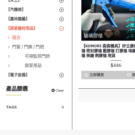
【木工】
【汽機修】
【農林園藝】
【居家器材用品】
玻璃膠槍
接合
【KOMORI 森森機具】矽立康
門窗 / 門鎖 / 門把
槍 密封膠槍 壓膠槍 打膠槍 堵
槍 美縫 劑膠槍 現貨
可視監控門鈴
$446
居家用品
【電子設備】
立即購買
產品篩選
Clear
TAGS