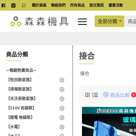
關於森森
聯絡我們
所有商品
面交資訊
優惠活動
全部分類
接合
商品分類
—暢銷熱賣商品—
接合
【牧田款家族】
【得偉款家族】
商品比較
0
【米沃奇款家族】
【110V 有線款】
【鋰電 無線款】
【水電】