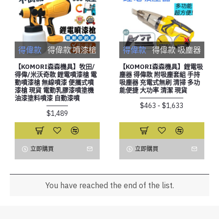
得偉款
得偉款 噴漆槍
得偉款
得偉款 吸塵器
【KOMORI森森機具】牧田/
【KOMORI森森機具】鋰電吸
得偉/米沃奇款 鋰電噴漆槍 電
塵器 得偉款 附吸塵套組 手持
動噴漆槍 無線噴漆 便攜式噴
吸塵器 充電式無刷 清掃 多功
漆槍 現貨 電動乳膠漆噴塗機
能便捷 大功率 清潔 現貨
油漆塗料噴漆 自動漆噴
$463 - $1,633
$1,489
立即購買
立即購買
You have reached the end of the list.