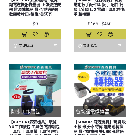
鋰電逆變器變壓器 正弦波逆變
電動扳手配件區 扳手 配件 批
器 電源轉換器 電池用逆變器
頭 4分頭 1/2 電動工具配件 扳
數顯款牧田/德偉/美沃奇
手 轉接頭
$0
$165 - $460
立即購買
立即購買
防水工作腰包
各款鋰電轉換器
【KOMORI森森機具】現貨
【KOMORI森森機具】現貨 牧
Y6 工作腰包 工具包 電鍊鋸包
田款 米沃奇 得偉 鋰電池轉換
工具包 工具腰帶 工具包 腰包
器 電池轉換器 雙USB 充電器