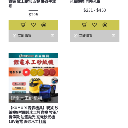
鉗袋 電工腰包 五金 優質牛津
充電轉換 同時充電
布
$231 - $450
$295
立即購買
立即購買
鋰電木工砂紙機
【KOMORI森森機具】現貨 砂
紙機5吋圓砂木工打磨機 牧田/
得偉款 油漆拋光 充電砂光機
18V鋰電 圓砂木工打磨